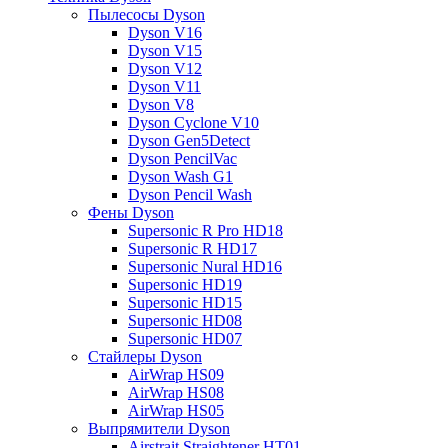
Пылесосы Dyson
Dyson V16
Dyson V15
Dyson V12
Dyson V11
Dyson V8
Dyson Cyclone V10
Dyson Gen5Detect
Dyson PencilVac
Dyson Wash G1
Dyson Pencil Wash
Фены Dyson
Supersonic R Pro HD18
Supersonic R HD17
Supersonic Nural HD16
Supersonic HD19
Supersonic HD15
Supersonic HD08
Supersonic HD07
Стайлеры Dyson
AirWrap HS09
AirWrap HS08
AirWrap HS05
Выпрямители Dyson
Airstrait Straightener HT01