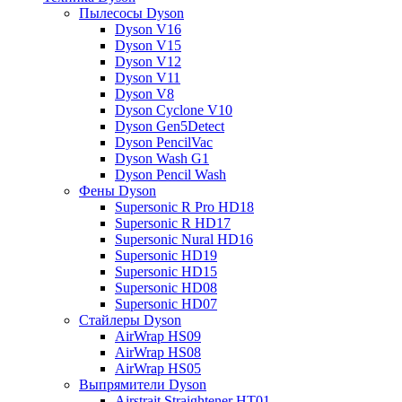
Пылесосы Dyson
Dyson V16
Dyson V15
Dyson V12
Dyson V11
Dyson V8
Dyson Cyclone V10
Dyson Gen5Detect
Dyson PencilVac
Dyson Wash G1
Dyson Pencil Wash
Фены Dyson
Supersonic R Pro HD18
Supersonic R HD17
Supersonic Nural HD16
Supersonic HD19
Supersonic HD15
Supersonic HD08
Supersonic HD07
Стайлеры Dyson
AirWrap HS09
AirWrap HS08
AirWrap HS05
Выпрямители Dyson
Airstrait Straightener HT01