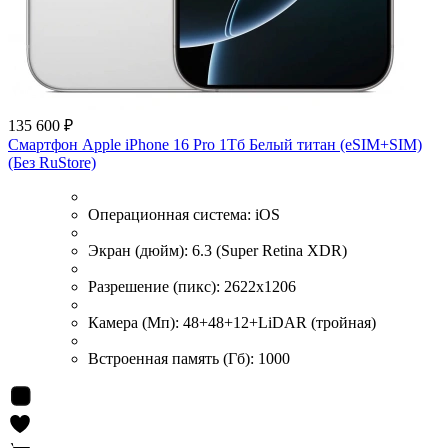
135 600 ₽
Смартфон Apple iPhone 16 Pro 1Тб Белый титан (eSIM+SIM)
(Без RuStore)
Операционная система:
iOS
Экран (дюйм):
6.3 (Super Retina XDR)
Разрешение (пикс):
2622x1206
Камера (Мп):
48+48+12+LiDAR (тройная)
Встроенная память (Гб):
1000