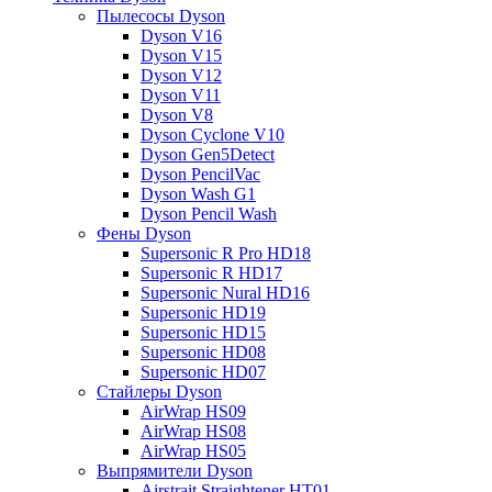
Пылесосы Dyson
Dyson V16
Dyson V15
Dyson V12
Dyson V11
Dyson V8
Dyson Cyclone V10
Dyson Gen5Detect
Dyson PencilVac
Dyson Wash G1
Dyson Pencil Wash
Фены Dyson
Supersonic R Pro HD18
Supersonic R HD17
Supersonic Nural HD16
Supersonic HD19
Supersonic HD15
Supersonic HD08
Supersonic HD07
Стайлеры Dyson
AirWrap HS09
AirWrap HS08
AirWrap HS05
Выпрямители Dyson
Airstrait Straightener HT01