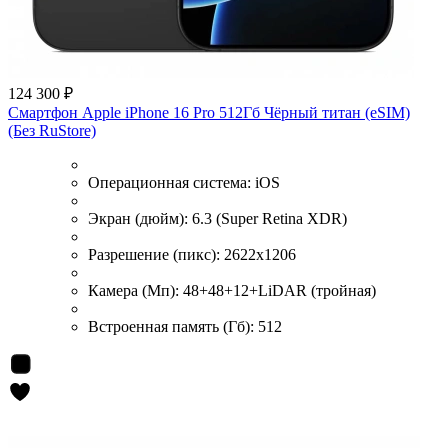
124 300 ₽
Смартфон Apple iPhone 16 Pro 512Гб Чёрный титан (eSIM)
(Без RuStore)
Операционная система:
iOS
Экран (дюйм):
6.3 (Super Retina XDR)
Разрешение (пикс):
2622x1206
Камера (Мп):
48+48+12+LiDAR (тройная)
Встроенная память (Гб):
512