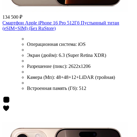
134 500 ₽
Смартфон Apple iPhone 16 Pro 512Гб Пустынный титан
(eSIM+SIM) (Без RuStore)
Операционная система:
iOS
Экран (дюйм):
6.3 (Super Retina XDR)
Разрешение (пикс):
2622x1206
Камера (Мп):
48+48+12+LiDAR (тройная)
Встроенная память (Гб):
512