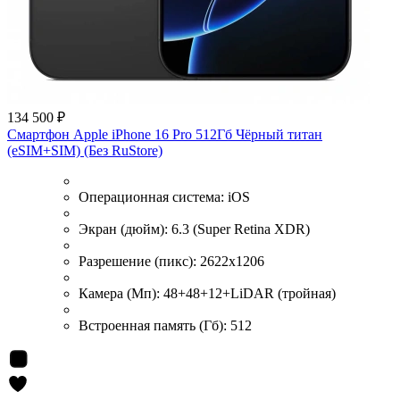
134 500 ₽
Смартфон Apple iPhone 16 Pro 512Гб Чёрный титан
(eSIM+SIM) (Без RuStore)
Операционная система:
iOS
Экран (дюйм):
6.3 (Super Retina XDR)
Разрешение (пикс):
2622x1206
Камера (Мп):
48+48+12+LiDAR (тройная)
Встроенная память (Гб):
512