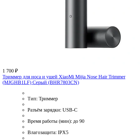
1 700 ₽
Триммер для носа и ушей XiaoMi Mijia Nose Hair Trimmer
(MJGHB1LF) Серый (BHR7803CN)
Тип:
Триммер
Разъём зарядки:
USB-C
Время работы (мин):
до 90
Влагозащита:
IPX5