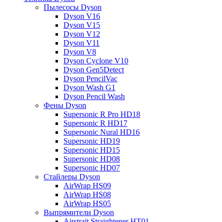
Пылесосы Dyson
Dyson V16
Dyson V15
Dyson V12
Dyson V11
Dyson V8
Dyson Cyclone V10
Dyson Gen5Detect
Dyson PencilVac
Dyson Wash G1
Dyson Pencil Wash
Фены Dyson
Supersonic R Pro HD18
Supersonic R HD17
Supersonic Nural HD16
Supersonic HD19
Supersonic HD15
Supersonic HD08
Supersonic HD07
Стайлеры Dyson
AirWrap HS09
AirWrap HS08
AirWrap HS05
Выпрямители Dyson
Airstrait Straightener HT01