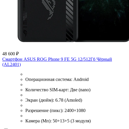
48 600 ₽
Смартфон ASUS ROG Phone 9 FE 5G 12/512Гб Чёрный
(AL2401)
Операционная система:
Android
Количество SIM-карт:
Две (nano)
Экран (дюйм):
6.78 (Amoled)
Разрешение (пикс):
2400×1080
Камера (Мп):
50+13+5 (3 модуля)