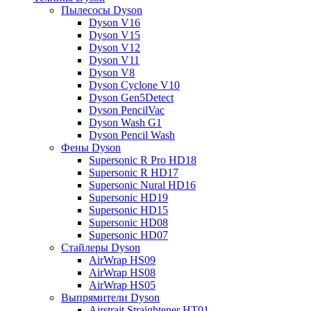
Пылесосы Dyson
Dyson V16
Dyson V15
Dyson V12
Dyson V11
Dyson V8
Dyson Cyclone V10
Dyson Gen5Detect
Dyson PencilVac
Dyson Wash G1
Dyson Pencil Wash
Фены Dyson
Supersonic R Pro HD18
Supersonic R HD17
Supersonic Nural HD16
Supersonic HD19
Supersonic HD15
Supersonic HD08
Supersonic HD07
Стайлеры Dyson
AirWrap HS09
AirWrap HS08
AirWrap HS05
Выпрямители Dyson
Airstrait Straightener HT01