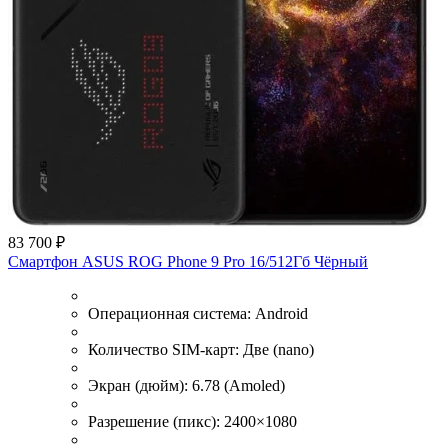
83 700 ₽
Смартфон ASUS ROG Phone 9 Pro 16/512Гб Чёрный
Операционная система:
Android
Количество SIM-карт:
Две (nano)
Экран (дюйм):
6.78 (Amoled)
Разрешение (пикс):
2400×1080