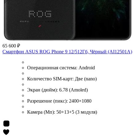
65 600 ₽
Смартфон ASUS ROG Phone 9 12/512Гб, Чёрный (AI12501A)
Операционная система:
Android
Количество SIM-карт:
Две (nano)
Экран (дюйм):
6.78 (Amoled)
Разрешение (пикс):
2400×1080
Камера (Мп):
50+13+5 (3 модуля)