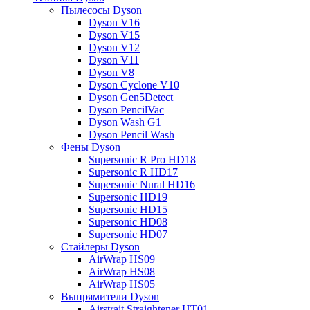
Пылесосы Dyson
Dyson V16
Dyson V15
Dyson V12
Dyson V11
Dyson V8
Dyson Cyclone V10
Dyson Gen5Detect
Dyson PencilVac
Dyson Wash G1
Dyson Pencil Wash
Фены Dyson
Supersonic R Pro HD18
Supersonic R HD17
Supersonic Nural HD16
Supersonic HD19
Supersonic HD15
Supersonic HD08
Supersonic HD07
Стайлеры Dyson
AirWrap HS09
AirWrap HS08
AirWrap HS05
Выпрямители Dyson
Airstrait Straightener HT01