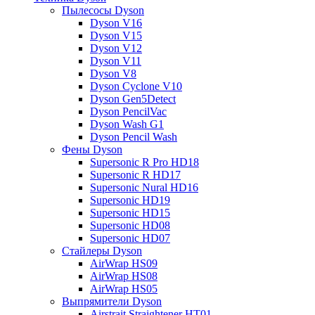
Пылесосы Dyson
Dyson V16
Dyson V15
Dyson V12
Dyson V11
Dyson V8
Dyson Cyclone V10
Dyson Gen5Detect
Dyson PencilVac
Dyson Wash G1
Dyson Pencil Wash
Фены Dyson
Supersonic R Pro HD18
Supersonic R HD17
Supersonic Nural HD16
Supersonic HD19
Supersonic HD15
Supersonic HD08
Supersonic HD07
Стайлеры Dyson
AirWrap HS09
AirWrap HS08
AirWrap HS05
Выпрямители Dyson
Airstrait Straightener HT01