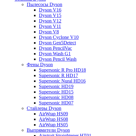
Пылесосы Dyson
Dyson V16
Dyson V15
Dyson V12
Dyson V11
Dyson V8
Dyson Cyclone V10
Dyson Gen5Detect
Dyson PencilVac
Dyson Wash G1
Dyson Pencil Wash
Фены Dyson
Supersonic R Pro HD18
Supersonic R HD17
Supersonic Nural HD16
Supersonic HD19
Supersonic HD15
Supersonic HD08
Supersonic HD07
Стайлеры Dyson
AirWrap HS09
AirWrap HS08
AirWrap HS05
Выпрямители Dyson
Airstrait Straightener HT01