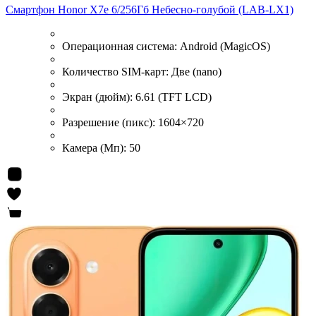
Смартфон Honor X7e 6/256Гб Небесно-голубой (LAB-LX1)
Операционная система:
Android (MagicOS)
Количество SIM-карт:
Две (nano)
Экран (дюйм):
6.61 (TFT LCD)
Разрешение (пикс):
1604×720
Камера (Мп):
50