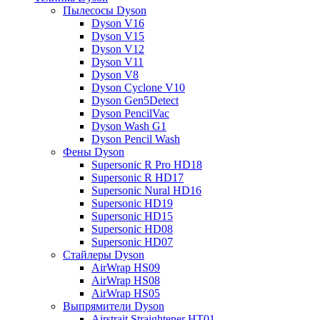
Пылесосы Dyson
Dyson V16
Dyson V15
Dyson V12
Dyson V11
Dyson V8
Dyson Cyclone V10
Dyson Gen5Detect
Dyson PencilVac
Dyson Wash G1
Dyson Pencil Wash
Фены Dyson
Supersonic R Pro HD18
Supersonic R HD17
Supersonic Nural HD16
Supersonic HD19
Supersonic HD15
Supersonic HD08
Supersonic HD07
Стайлеры Dyson
AirWrap HS09
AirWrap HS08
AirWrap HS05
Выпрямители Dyson
Airstrait Straightener HT01