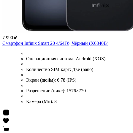
7 990 ₽
Смартфон Infinix Smart 20 4/64Гб, Чёрный (X6840B)
Операционная система:
Android (XOS)
Количество SIM-карт:
Две (nano)
Экран (дюйм):
6.78 (IPS)
Разрешение (пикс):
1576×720
Камера (Мп):
8