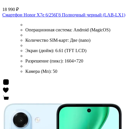
18 990 ₽
Смартфон Honor X7e 6/256Гб Полночный черный (LAB-LX1)
Операционная система:
Android (MagicOS)
Количество SIM-карт:
Две (nano)
Экран (дюйм):
6.61 (TFT LCD)
Разрешение (пикс):
1604×720
Камера (Мп):
50