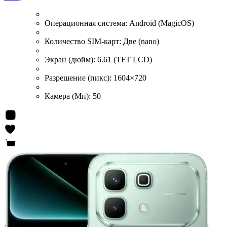
Операционная система:
Android (MagicOS)
Количество SIM-карт:
Две (nano)
Экран (дюйм):
6.61 (TFT LCD)
Разрешение (пикс):
1604×720
Камера (Мп):
50