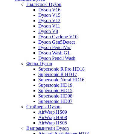
Пылесосы Dyson
Dyson V16
Dyson V15
Dyson V12
Dyson V11
Dyson V8
Dyson Cyclone V10
Dyson Gen5Detect
Dyson PencilVac
Dyson Wash G1
Dyson Pencil Wash
Фены Dyson
Supersonic R Pro HD18
Supersonic R HD17
Supersonic Nural HD16
Supersonic HD19
Supersonic HD15
Supersonic HD08
Supersonic HD07
Стайлеры Dyson
AirWrap HS09
AirWrap HS08
AirWrap HS05
Выпрямители Dyson
Airstrait Straightener HT01