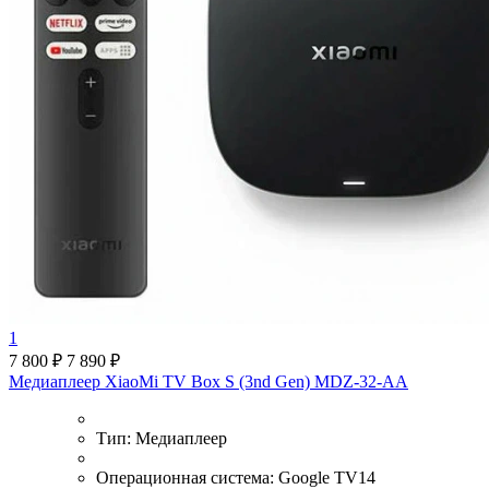
1
7 800 ₽
7 890 ₽
Медиаплеер XiaoMi TV Box S (3nd Gen) MDZ-32-AA
Тип:
Медиаплеер
Операционная система:
Google TV14