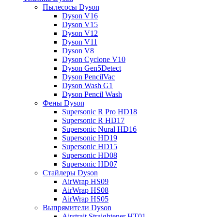
Пылесосы Dyson
Dyson V16
Dyson V15
Dyson V12
Dyson V11
Dyson V8
Dyson Cyclone V10
Dyson Gen5Detect
Dyson PencilVac
Dyson Wash G1
Dyson Pencil Wash
Фены Dyson
Supersonic R Pro HD18
Supersonic R HD17
Supersonic Nural HD16
Supersonic HD19
Supersonic HD15
Supersonic HD08
Supersonic HD07
Стайлеры Dyson
AirWrap HS09
AirWrap HS08
AirWrap HS05
Выпрямители Dyson
Airstrait Straightener HT01