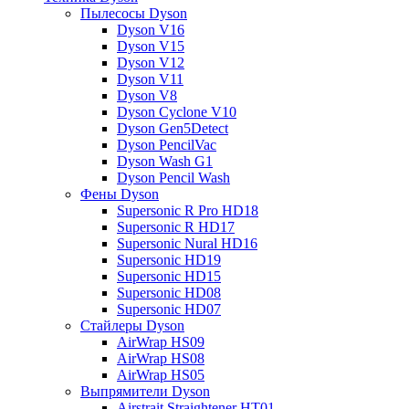
Пылесосы Dyson
Dyson V16
Dyson V15
Dyson V12
Dyson V11
Dyson V8
Dyson Cyclone V10
Dyson Gen5Detect
Dyson PencilVac
Dyson Wash G1
Dyson Pencil Wash
Фены Dyson
Supersonic R Pro HD18
Supersonic R HD17
Supersonic Nural HD16
Supersonic HD19
Supersonic HD15
Supersonic HD08
Supersonic HD07
Стайлеры Dyson
AirWrap HS09
AirWrap HS08
AirWrap HS05
Выпрямители Dyson
Airstrait Straightener HT01