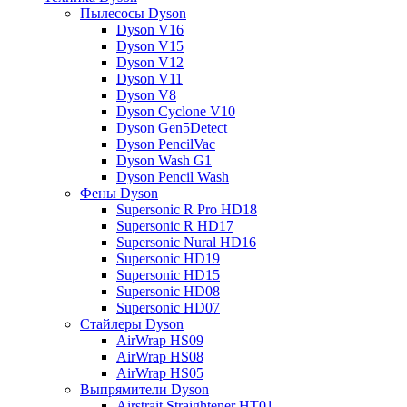
Пылесосы Dyson
Dyson V16
Dyson V15
Dyson V12
Dyson V11
Dyson V8
Dyson Cyclone V10
Dyson Gen5Detect
Dyson PencilVac
Dyson Wash G1
Dyson Pencil Wash
Фены Dyson
Supersonic R Pro HD18
Supersonic R HD17
Supersonic Nural HD16
Supersonic HD19
Supersonic HD15
Supersonic HD08
Supersonic HD07
Стайлеры Dyson
AirWrap HS09
AirWrap HS08
AirWrap HS05
Выпрямители Dyson
Airstrait Straightener HT01