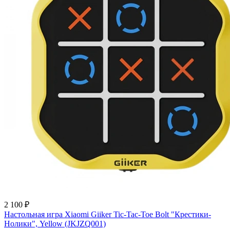
2 100 ₽
Настольная игра Xiaomi Giiker Tic-Tac-Toe Bolt "Крестики-
Нолики", Yellow (JKJZQ001)