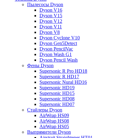
Пылесосы Dyson
Dyson V16
Dyson V15
Dyson V12
Dyson V11
Dyson V8
Dyson Cyclone V10
Dyson Gen5Detect
Dyson PencilVac
Dyson Wash G1
Dyson Pencil Wash
Фены Dyson
Supersonic R Pro HD18
Supersonic R HD17
Supersonic Nural HD16
Supersonic HD19
Supersonic HD15
Supersonic HD08
Supersonic HD07
Стайлеры Dyson
AirWrap HS09
AirWrap HS08
AirWrap HS05
Выпрямители Dyson
Airstrait Straightener HT01