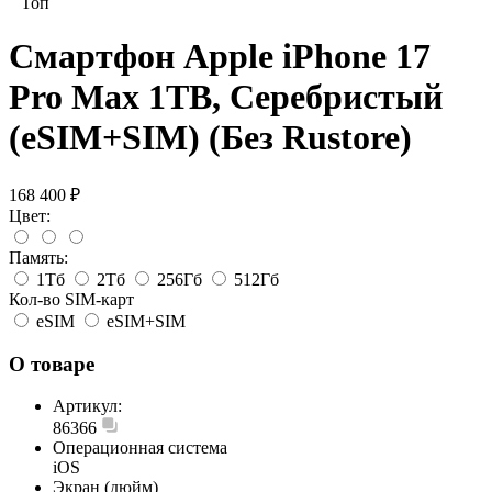
Топ
Смартфон Apple iPhone 17
Pro Max 1TB, Серебристый
(eSIM+SIM) (Без Rustore)
168 400 ₽
Цвет:
Память:
1Тб
2Тб
256Гб
512Гб
Кол-во SIM-карт
eSIM
eSIM+SIM
О товаре
Артикул:
86366
Операционная система
iOS
Экран (дюйм)