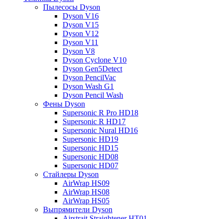
Пылесосы Dyson
Dyson V16
Dyson V15
Dyson V12
Dyson V11
Dyson V8
Dyson Cyclone V10
Dyson Gen5Detect
Dyson PencilVac
Dyson Wash G1
Dyson Pencil Wash
Фены Dyson
Supersonic R Pro HD18
Supersonic R HD17
Supersonic Nural HD16
Supersonic HD19
Supersonic HD15
Supersonic HD08
Supersonic HD07
Стайлеры Dyson
AirWrap HS09
AirWrap HS08
AirWrap HS05
Выпрямители Dyson
Airstrait Straightener HT01