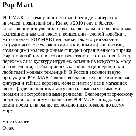
Pop Mart
POP MART - всемирно известный бренд дизайнерских
игрушек, появившийся в Китае в 2010 году и быстро
завоевавший популярность благодаря своим инновационным
коллекционным фигуркам и концепции «слепой коробки».
Что отличает POP MART на рынке, так это уникальное
сотрудничество с художниками и крупными франшизами,
создающими коллекционные фигурки ограниченного тиража
с ярким дизайном и высоким качеством изготовления. Бренд
переосмыслил культуру игрушек, объединив искусство, моду
и развлечения, чтобы привлечь как коллекционеров, так и
любителей модных тенденций. В России эксклюзивную
продукцию POP MART, включая очаровательные виниловые
фигурки и тайные коробки, можно найти у нас в магазинах
indexIQ, где поклонники могут познакомиться с самыми
новыми и востребованными релизами. Благодаря творческому
подходу и активному сообществу POP MART продолжает
доминировать на рынке коллекционных товаров по всему
миру.
Читать далее
О нас