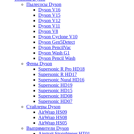
Пылесосы Dyson
Dyson V16
Dyson V15
Dyson V12
Dyson V11
Dyson V8
Dyson Cyclone V10
Dyson Gen5Detect
Dyson PencilVac
Dyson Wash G1
Dyson Pencil Wash
Фены Dyson
Supersonic R Pro HD18
Supersonic R HD17
Supersonic Nural HD16
Supersonic HD19
Supersonic HD15
Supersonic HD08
Supersonic HD07
Стайлеры Dyson
AirWrap HS09
AirWrap HS08
AirWrap HS05
Выпрямители Dyson
Airstrait Straightener HT01