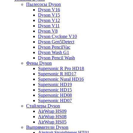
Пылесосы Dyson
Dyson V16
Dyson V15
Dyson V12
Dyson V11
Dyson V8
Dyson Cyclone V10
Dyson Gen5Detect
Dyson PencilVac
Dyson Wash G1
Dyson Pencil Wash
Фены Dyson
Supersonic R Pro HD18
Supersonic R HD17
Supersonic Nural HD16
Supersonic HD19
Supersonic HD15
Supersonic HD08
Supersonic HD07
Стайлеры Dyson
AirWrap HS09
AirWrap HS08
AirWrap HS05
Выпрямители Dyson
Airstrait Straightener HT01